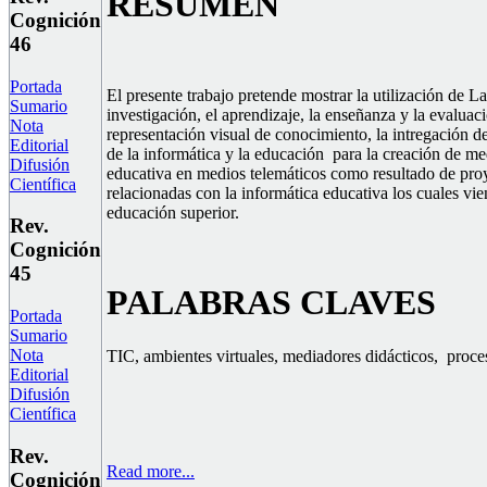
RESUMEN
Cognición
46
Portada
El presente trabajo pretende mostrar la utilización de 
Sumario
investigación, el aprendizaje, la enseñanza y la evalua
Nota
representación visual de conocimiento, la intregación d
Editorial
de la informática y la educación para la creación de me
Difusión
educativa en medios telemáticos como resultado de proy
Científica
relacionadas con la informática educativa los cuales vie
educación superior.
Rev.
Cognición
45
PALABRAS CLAVES
Portada
Sumario
Nota
TIC, ambientes virtuales, mediadores didácticos, proce
Editorial
Difusión
Científica
Rev.
Read more...
Cognición