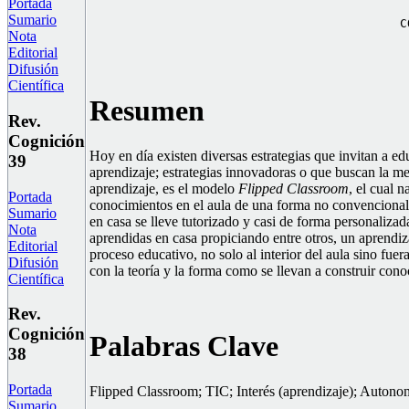
Portada
Sumario
C
Nota
Editorial
Difusión
Científica
Resumen
Rev.
Cognición
Hoy en día existen diversas estrategias que invitan a ed
39
aprendizaje; estrategias innovadoras o que buscan la m
aprendizaje, es el modelo
Flipped Classroom
, el cual 
Portada
conocimientos en el aula de una forma no convencional,
Sumario
en casa se lleve tutorizado y casi de forma personalizad
Nota
aprendidas en casa propiciando entre otros, un aprendiz
Editorial
proceso educativo, no solo al interior del aula sino fuer
Difusión
con la teoría y la forma como se llevan a construir cono
Científica
Rev.
Cognición
Palabras Clave
38
Portada
Flipped Classroom; TIC; Interés (aprendizaje); Autonom
Sumario