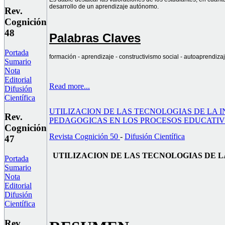
desarrollo de un aprendizaje autónomo.
Rev.
Cognición
48
Palabras Claves
Portada
formación - aprendizaje - constructivismo social - autoaprendiz
Sumario
Nota
Editorial
Read more...
Difusión
Científica
UTILIZACION DE LAS TECNOLOGIAS DE LA
Rev.
PEDAGOGICAS EN LOS PROCESOS EDUCATI
Cognición
Revista Cognición 50
-
Difusión Científica
47
UTILIZACION DE LAS TECNOLOGIAS DE 
Portada
Sumario
Nota
Editorial
Difusión
Científica
Rev.