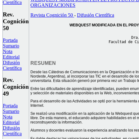
Científica
ORGANIZACIONES
Rev.
Revista Cognición 50
-
Difusión Científica
Cognición
WEBQUEST MODIFICADA EN EL PRO
50
Dra
Portada
Facultad de Ci
Sumario
Nota
Editorial
Difusión
RESUMEN
Científica
Desde las Cátedras de Comunicaciones en la Organización e Info
Nordeste, Argentina), al incorporar las TIC en el desarrollo de l
Rev.
universitaria. Esta situación generó por primera vez un Trabajo 
Cognición
Entre las dificultades de aprendizaje identificadas, pueden en
49
y selección de materiales disponibles en la Web, inconvenientes
Para el desarrollo de las Actividades se optó por la herramienta
Portada
Internet.
Sumario
Se realizó una modificación en la aplicación de la Webquest qu
Nota
libre. De esta manera, el educando adquiere habilidades en el man
Editorial
reconstruyendo la información.
Difusión
Alumnos y docentes evaluaron la experiencia analizando los resu
Científica
Es dable destacar las valoraciones de los estudiantes, en cuanto 