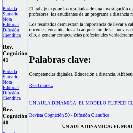
Portada
El trabajo expone los resultados de una investigación qu
Sumario
profesores, los estudiantes de un programa a distancia
Nota
Los resultados demuestran la importancia de llevar a cab
Editorial
docentes, encaminados a la adquisición de las nuevas c
Difusión
ello, a generar competencias profesionales verdaderame
Científica
Rev.
Cognición
Palabras clave:
41
Portada
Competencias digitales, Educación a distancia, Alfabet
Sumario
Nota
Read more...
Editorial
Difusión
Científica
UN AULA DINÁMICA: EL MODELO FLIPPED C
Rev.
Revista Cognición 50
-
Difusión Científica
Cognición
40
UN AULA DINÁMICA: EL MOD