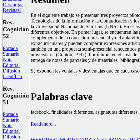
Descargar
Revistas!
En el siguiente trabajo se presentan tres proyectos pilo
Tecnologías de la Información y la Comunicación y los 
Rev.
la Universidad Nacional de San Luis (UNSL). En estas e
Cognición
diferentes objetivos. En primer lugar, se encuentran las
52
complemento de la educación presencial y del aula virt
extracurriculares y puedan compartir expresiones artísti
Portada
también en una propuesta semi-presencial (encuentros pr
Sumario
universitaria (Coulon, 1997). Por último, en el caso d
Nota
entrega de notas de parciales y de materiales -bibliografí
Editorial
Difusión
Se exponen las ventajas y desventajas que en cada caso 
Científica
Rev.
Palabras clave
Cognición
51
facebook, finalidades diferentes, asignaturas diferentes,
Portada
Sumario
Read more...
Nota
Editorial
Difusión
WEBQUEST MODIFICADA EN EL PROYECTO D