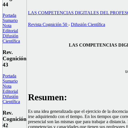
44
LAS COMPETENCIAS DIGITALES DEL PROFE
Portada
Sumario
Revista Cognición 50
-
Difusión Científica
Nota
Editorial
Difusión
Científica
LAS COMPETENCIAS DIG
Rev.
Cognición
43
U
Portada
Sumario
Nota
Editorial
Resumen:
Difusión
Científica
Es una idea generalizada que el ejercicio de la docenci
Rev.
irse adquiriendo con el tiempo. En los tiempos que corre
Cognición
presencial son las mismas que para trabajar a distancia
42
competencias y capacidades que tienen sus profesores fr